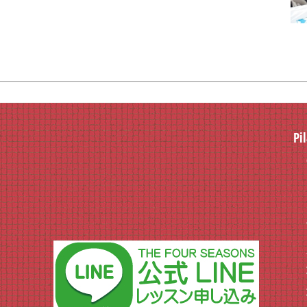
Pi
e-
大
フ
営
地
地