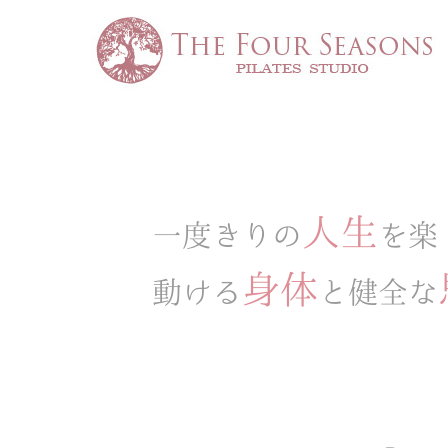
人生
一度きりの
を楽
身体
動ける
と健全な